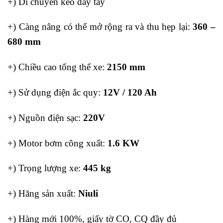
+) Di chuyển kéo đẩy tay
+) Càng nâng có thể mở rộng ra và thu hẹp lại:
360 –
680 mm
+) Chiều cao tổng thể xe:
2150 mm
+) Sử dụng điện ắc quy:
12V / 120 Ah
+) Nguồn điện sạc:
220V
+) Motor bơm công xuất:
1.6 KW
+) Trọng lượng xe:
445 kg
+) Hãng sản xuất:
Niuli
+) Hàng mới 100%, giấy tờ CO, CQ đầy đủ