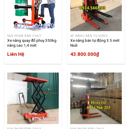
SẢN PHẨM BÁN CHẠY
XE NÂNG BÁN TỰ ĐỘNG
Xe nâng quay đổ phuy 350kg
Xe nâng bán tự động 3.5 mét
nâng cao 1,4 mét
Niuli
Liên Hệ
43.800.000
₫
SẢN PHẨM BÁN CHẠY
SẢN PHẨM BÁN CHẠY