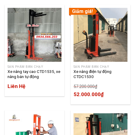
Giảm giá!
SẢN PHẨM BÁN CHẠY
SẢN PHẨM BÁN CHẠY
Xe nâng tay cao CTD1535, xe
Xe nâng điện tự động
nâng bán tự động
CTDC1530
Liên Hệ
57.200.000
₫
52.000.000
₫