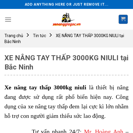
Skip
ADD ANYTHING HERE OR JUST REMOVE IT...
to
content
Trang chủ
Tin tức
XE NÂNG TAY THẤP 3000KG NIULI tại
Bắc Ninh
XE NÂNG TAY THẤP 3000KG NIULI tại
Bắc Ninh
Xe nâng tay thấp 3000kg niuli
là thiết bị nâng
đang được sử dụng rất phổ biến hiện nay. Công
dụng của xe nâng tay thấp đem lại cực kì lớn nhằm
hỗ trợ con người giảm thiểu sức lao động.
Tư vấn nhanh 24/7:
Mr. Hoàng Anh
–